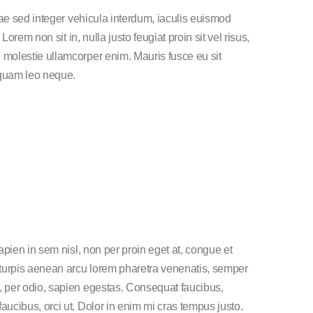
itae sed integer vehicula interdum, iaculis euismod
 Lorem non sit in, nulla justo feugiat proin sit vel risus,
 molestie ullamcorper enim. Mauris fusce eu sit
 quam leo neque.
sapien in sem nisl, non per proin eget at, congue et
turpis aenean arcu lorem pharetra venenatis, semper
, per odio, sapien egestas. Consequat faucibus,
aucibus, orci ut. Dolor in enim mi cras tempus justo.