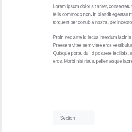
Lorem ipsum dolor sit amet, consectetur 
felis commodo non. In blandit egestas me
torquent per conubia nostra, per incepto
Proin nec ante id lacus interdum lacinia a
Praesent vitae sem vitae eros vestibulu
Quisque porta, dui id posuere facilisi
eros. Morbi nisi risus, pellentesque laore
Section